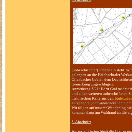
(unbeschrifteter) Grenzstein steht. Wi
gelangen an die Hainbachtaler Werkst
Offenbacher Gebiet, dem Deutschherr
Gemarkung zugeschlagen.
Anmerkung 5/21: Horst Graf machte 
und einen weiteren unbeschrifteten St
historischen Karte aus dem
Kukturlan
aufgerichtet, der wahrscheinlich nicht
Wir folgen auf unserer Wanderung nic
kommen dann am Waldrand an die eige
5. Abschnitt
Am ersten Garten biegt die Grenze nac