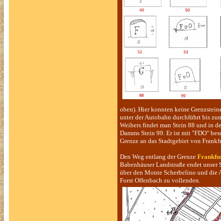
oben). Hier konnten keine Grenzsteine
unter der Autobahn durchführt bis z
Weihers findet man Stein 88 und in d
Damms Stein 99. Er ist mit "FDO" besch
Grenze an das Stadtgebiet von Frankfu
Den Weg entlang der Grenze
Frankfur
Babenhäuser Landstraße endet unser Sp
über den Monte Scherbelino und die
Forst Offenbach zu vollenden.