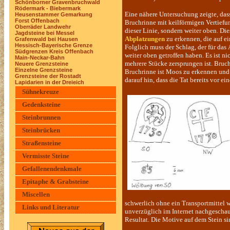
Schönborner Gravenbruchwald
Rödermark - Biebermark
Eine nähere Untersuchung zeigte, das
Heusenstammer Gemarkung
Forst Offenbach
rst
Bruchrinne mit keilförmigen Vertiefu
Oberräder Landwehr
dieser Linie, sondern weiter oben. Die
Jagdsteine bei Messel
Abplatzungen
zu erkennen, die auf e
Grafenwald bei Hausen
Hessisch-Bayerische Grenze
Folglich muss der Schlag, der für das
Südgrenzen Kreis Offenbach
weiter oben getroffen haben. Es ist ni
Main-Neckar-Bahn
mehrere Stücke zersprungen ist. Bruc
Neuere Grenzsteine
Einzelne Grenzsteine
Bruchrinne ist Moos zu erkennen und d
Grenzsteine der Rostadt
darauf hin, dass die Tat bereits vor 
Lapidarien in der Dreieich
Sühnekreuze
Gedenksteine
Steinbrunnen
Steinbrücken
Straßensteine
Vermisste Steine
Gefallenendenkmale
Epitaphe & Grabsteine
Miscellen
schwerlich ohne ein Transportmittel 
Links und Literatur
unverzüglich im Internet nachgeschau
Resultat. Die Motive auf dem Stein s