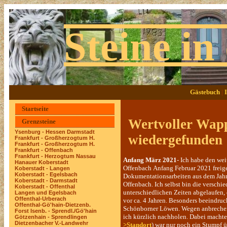
Steine in
Gästebuch
|
Startseite
Wertvoller Wappe
Grenzsteine
Ysenburg - Hessen Darmstadt
wiedergefun
Frankfurt - Großherzogtum H.
Frankfurt - Großherzogtum H.
Frankfurt - Offenbach
Frankfurt - Herzogtum Nassau
Anfang März 2021
- Ich habe den wei
Hanauer Koberstadt
Offenbach Anfang Februar 2021 freige
Koberstadt - Langen
Koberstadt - Egelsbach
Dokumentationsarbeiten aus dem Jahr 
Koberstadt - Darmstadt
Offenbach. Ich selbst bin die verschi
Koberstadt - Offenthal
unterschiedlichen Zeiten abgelaufen,
Langen und Egelsbach
Offenthal-Urberach
vor ca. 4 Jahren. Besonders beeindr
Offenthal-Gö'hain-Dietzenb.
Schönborner Löwen. Wegen anbrechen
Forst Isenb. - Sprendl./Gö'hain
ich kürzlich nachholen. Dabei machte
Götzenhain - Sprendlingen
Dietzenbacher V.-Landwehr
>Standort
) war nur noch ein Stumpf 