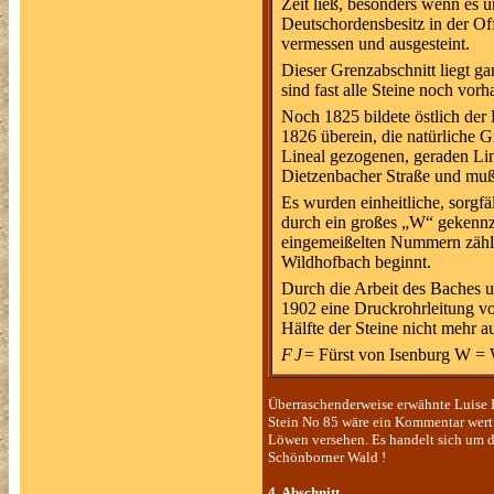
Zeit ließ, besonders wenn es u
Deutschordensbesitz in der O
vermessen und ausgesteint.
Dieser Grenzabschnitt liegt g
sind fast alle Steine noch vor
Noch 1825 bildete östlich de
1826 überein, die natürliche 
Lineal gezogenen, geraden Li
Dietzenbacher Straße und muß
Es wurden einheitliche, sorgfä
durch ein großes „W“ gekennz
eingemeißelten Nummern zähle
Wildhofbach beginnt.
Durch die Arbeit des Baches u
1902 eine Druckrohrleitung v
Hälfte der Steine nicht mehr au
F
J
= Fürst von Isenburg W = 
Überraschenderweise erwähnte Luise H
Stein No 85 wäre ein Kommentar wert
Löwen versehen. Es handelt sich um 
Schönborner Wald !
4. Abschnitt