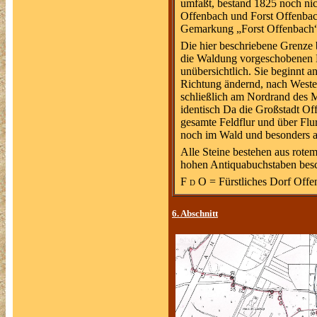
umfaßt, bestand 1825 noch nic
Offenbach und Forst Offenbach
Gemarkung „Forst Offenbach“ w
Die hier beschriebene Grenze 
die Waldung vorgeschobenen Fe
unübersichtlich. Sie beginnt 
Richtung ändernd, nach Westen
schließlich am Nordrand des M
identisch Da die Großstadt Of
gesamte Feldflur und über Flur 
noch im Wald und besonders an
Alle Steine bestehen aus rotem
hohen Antiquabuchstaben besch
F d
O = Fürstliches Dorf Offe
6. Abschnitt