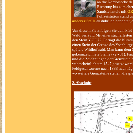
an die Nordostecke d
Richtung bis zum ehem
Sandsteinstele mit
QR
Polizeistation stand 
anderer Stelle
ausführlich berichtet, 
Von diesem Platz folgen Sie dem Pfad
Wald verläuft. Mit einer stachelfeste
den Stein Y-CF 72. Er trägt die Numme
einen Stein der Grenze des Ysenburge
spätere Wildhofwald. Man kann dem Gra
gekennzeichnete Steine (72 - 81). Fr
und die Zeichnungen der Grenzstein bi
wahrscheinlich um 1547 gesetzt worde
Feldgeschworene nach 1833 nachträgl
wo weitere Grenzsteine stehen, die gl
2. Abschnitt