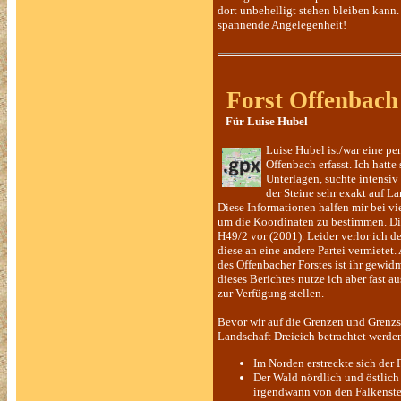
dort unbehelligt stehen bleiben kann
spannende Angelegenheit!
Forst Offenbach
Für Luise H
Luise Hubel ist/war eine pe
Offenbach erfasst. Ich hatt
Unterlagen, suchte intensiv
der Steine sehr exakt auf L
Diese Informationen halfen mir bei vi
um die Koordinaten zu bestimmen. Die
H49/2 vor (2001). Leider verlor ich d
diese an eine andere Partei vermietet
des Offenbacher Forstes ist ihr gewid
dieses Berichtes nutze ich aber fast
zur Verfügung stellen.
Bevor wir auf die Grenzen und Grenzst
Landschaft Dreieich betrachtet werde
Im Norden erstreckte sich der 
Der Wald nördlich und östlic
irgendwann von den Falkenstei