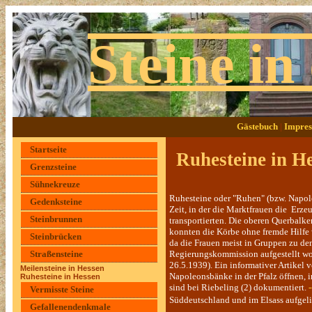
Steine in
Gästebuch
|
Impres
Startseite
Ruhesteine in H
Grenzsteine
Novem
Sühnekreuze
Ruhesteine oder "Ruhen" (bzw. Napol
Gedenksteine
Zeit, in der die Marktfrauen die Erze
Steinbrunnen
transportierten. Die oberen Querbalk
konnten die Körbe ohne fremde Hilfe
Steinbrücken
da die Frauen meist in Gruppen zu d
Straßensteine
Regierungskommission aufgestellt wo
26.5.1939). Ein informativer Artikel 
Meilensteine in Hessen
Napoleonsbänke in der Pfalz öffnen, 
Ruhesteine in Hessen
sind bei Riebeling (2) dokumentiert.
Vermisste Steine
Süddeutschland und im Elsass aufgelis
Gefallenendenkmale